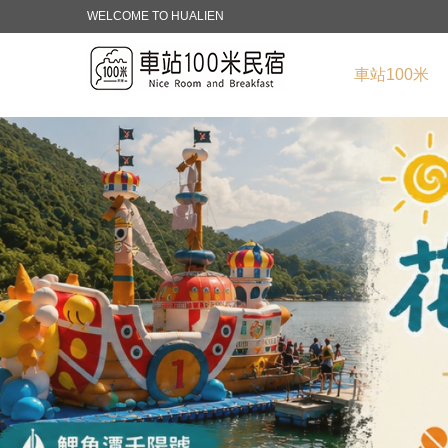
WELCOME TO HUALIEN
車站100米