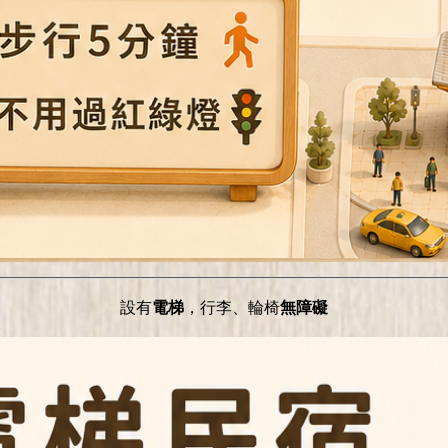
設有
電梯
，行李、輪椅
無障礙