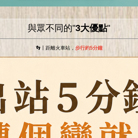
與眾不同的"
3大優點
"
👣丨距離火車站，
步行約5分鐘